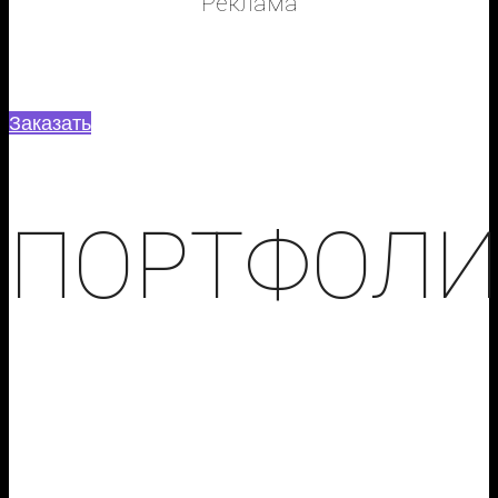
Реклама
Контекстная и таргетированная реклама в Яндекс,
Google, Instagram и на других площадках
Заказать
ПОРТФОЛ
На самом деле ВАЖНО то, чего хотите Вы, а
не то, что хотели другие наши клиенты