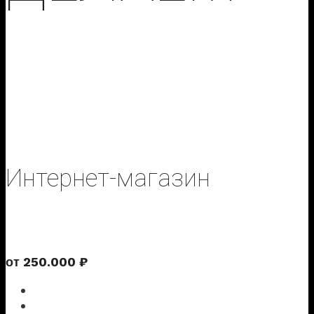
Сайты любых форматов и масштабов, и не
только
Интернет-магазин
Полноценный маркетплэйс для Ваших товаров
от
250
.
000
₽
Индивидуальный дизайн
Каталог продукции, разбитый по категориям и