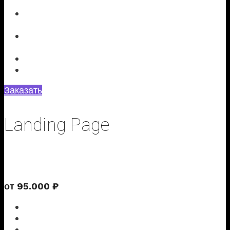
Landing Page
Разделы с презентацией Ваших продуктов
или услуг
Неограниченное количество
информационных страниц
SEO настройка сайта
Новостной блог
Заказать
Landing Page
Продающий одностраничный сайт в формате презентации
от
95
.
000
₽
Персональная разработка структуры блоков
Индивидуальный дизайн
Проработка стратегии захвата внимания