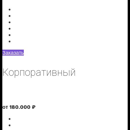
подкатегориям
Главная страница Landing Page
Модули оплаты и расчета доставки
Личный кабинет для клиента
Список сравнения и закладки
SEO настройка сайта
Интеграция с Вашей CRM системой
Заказать
Корпоративный
Сайт для Вашей компании с презентацией товаров или услуг
от
180
.
000
₽
Индивидуальный дизайн
Главная страница в формате полноценного