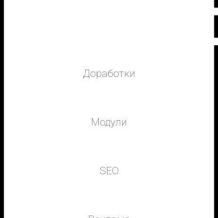
Доработки
Мы можем изменить, починить или дополнить уже
существующий сайт на любой платформе
Модули
Программист может реализовать любой
функционал на Вашем сайте, написав модуль
SEO
Мы профессионально и успешно продвигаем
сайты в органической выдаче поисковых систем